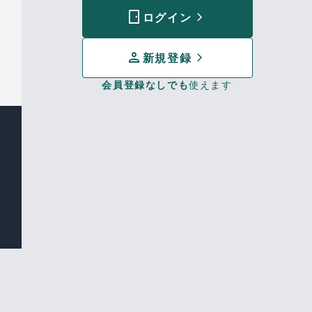
sensor_door
chevron_forward
ログイン
person
chevron_forward
新規登録
会員登録なしでも
使えます