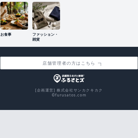
お食事
ファッション・
雑貨
店舗管理者の方はこちら
[企画運営] 株式会社サンカクキカク
©furusatos.com