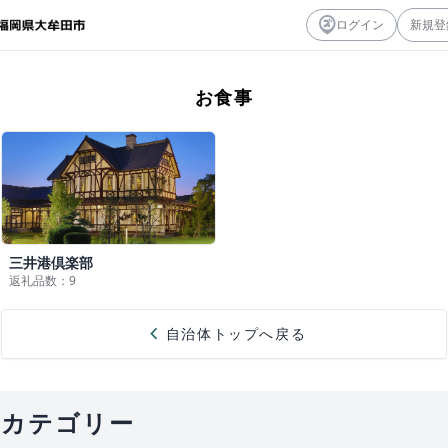
ログイン
新規登
お食事
三井港倶楽部
返礼品数：9
chevron_left
自治体トップへ戻る
カテゴリー