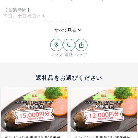
【営業時間】
平日、土日祝日とも
11:30〜14:30、17:30～20:00
＊ハンバーグなくなり次第終了となることもございます。
keyboard_arrow_down
すべて見る
location_on
phone
ios_share
マップ
電話
シェア
返礼品をお選びください
ペンギンお食事券15,000円分
ペンギンお食事券12,000円分