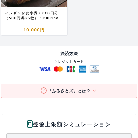
ペンギンお食事券3,000円分
（500円券×6枚） SB001sa
10,000円
決済方法
クレジットカード
help
keyboard_arrow_down
『ふるさとズ』とは？
控除上限額シミュレーション