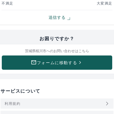
不満足
大変満足
送信する
お困りですか？
茨城県桜川市への
お問い合わせはこちら
mail
keyboard_arrow_right
フォームに移動する
サービスについて
arrow_forward_ios
利用規約