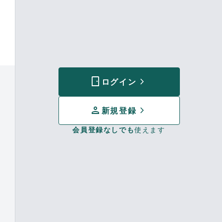
sensor_door
chevron_forward
ログイン
person
chevron_forward
新規登録
会員登録なしでも
使えます