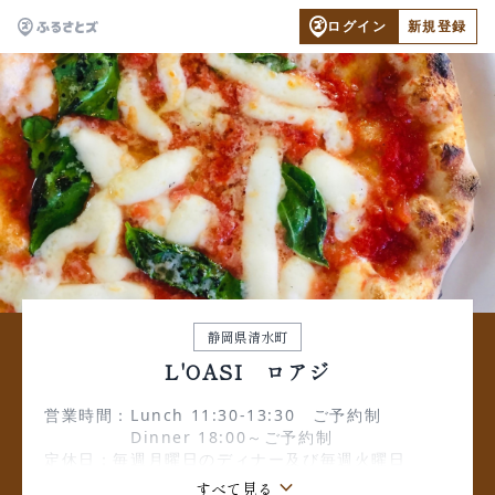
ログイン
新規登録
静岡県清水町
L'OASI ロアジ
営業時間：Lunch 11:30-13:30 ご予約制
Dinner 18:00～ご予約制
​定休日：毎週月曜日のディナー及び毎週火曜日
keyboard_arrow_down
すべて見る