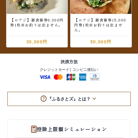
【ロアジ】御食事券9,000円
【ロアジ】御食事券15,000
券1枚※お釣りは出ません。
円券1枚※お釣りは出ませ
ん。
30,000円
50,000円
決済方法
クレジットカード
| コンビニ後払い
help
keyboard_arrow_down
『ふるさとズ』とは？
控除上限額シミュレーション