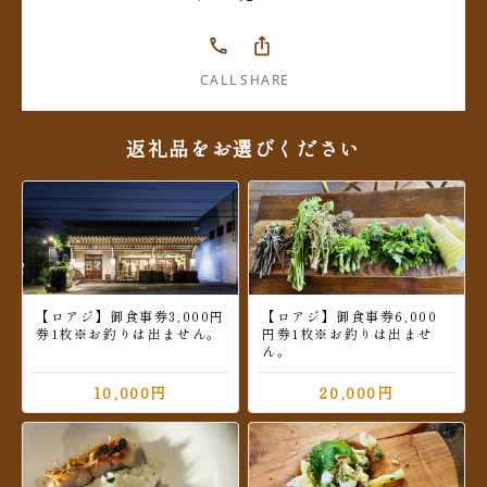
phone
ios_share
CALL
SHARE
返礼品をお選びください
【ロアジ】御食事券3,000円
【ロアジ】御食事券6,000
券1枚※お釣りは出ません。
円券1枚※お釣りは出ませ
ん。
10,000円
20,000円