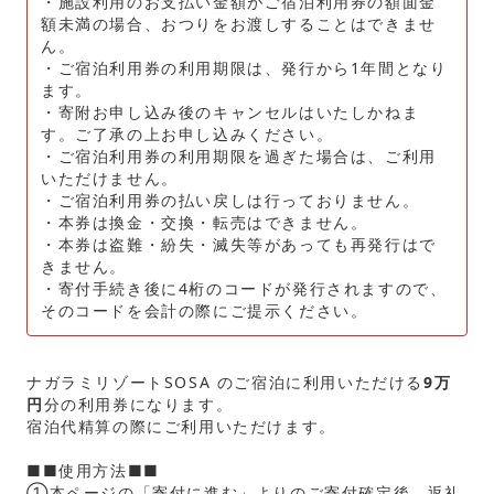
・施設利用のお支払い金額がご宿泊利用券の額面金
額未満の場合、おつりをお渡しすることはできませ
ん。
・ご宿泊利用券の利用期限は、発行から1年間となり
ます。
・寄附お申し込み後のキャンセルはいたしかねま
す。ご了承の上お申し込みください。
・ご宿泊利用券の利用期限を過ぎた場合は、ご利用
いただけません。
・ご宿泊利用券の払い戻しは行っておりません。
・本券は換金・交換・転売はできません。
・本券は盗難・紛失・滅失等があっても再発行はで
きません。
・寄付手続き後に4桁のコードが発行されますので、
そのコードを会計の際にご提示ください。
ナガラミリゾートSOSA のご宿泊に利用いただける
9万
円
分の利用券になります。
宿泊代精算の際にご利用いただけます。
■■使用方法■■
①本ページの「寄付に進む」よりのご寄付確定後、返礼