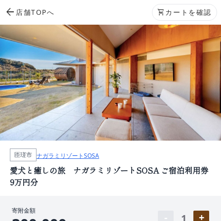
arrow_back
店舗TOPへ
shopping_cart
カートを確認
匝瑳市
ナガラミリゾートSOSA
愛犬と癒しの旅 ナガラミリゾートSOSA ご宿泊利用券
9万円分
寄附金額
1