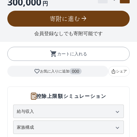
300,000
円
寄附に進む
arrow_forward
会員登録なしでも寄附可能です
shopping_cart
カートに入れる
favorite_border
000
お気に入りに追加
シェア
ios_share
控除上限額シミュレーション