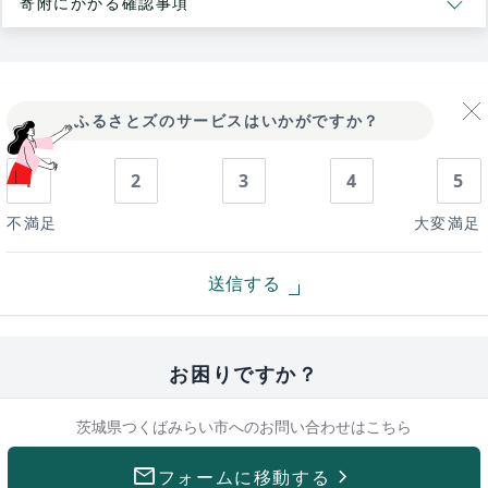
寄附にかかる確認事項
ふるさとズのサービスはいかがですか？
1
2
3
4
5
不満足
大変満足
送信する
お困りですか？
茨城県つくばみらい市への
お問い合わせはこちら
mail
keyboard_arrow_right
フォームに移動する