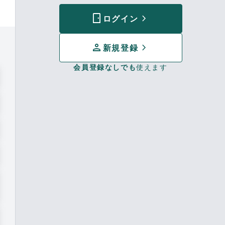
sensor_door
chevron_forward
ログイン
person
chevron_forward
新規登録
会員登録なしでも
使えます