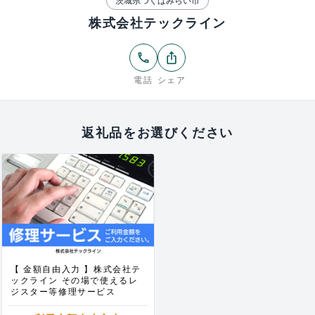
茨城県つくばみらい市
株式会社テックライン
phone
ios_share
電話
シェア
返礼品をお選びください
【 金額自由入力 】株式会社テ
ックライン その場で使えるレ
ジスター等修理サービス