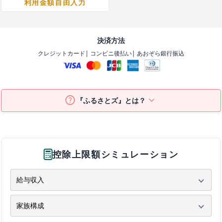
利用金額自由入力
決済方法
クレジットカード
| コンビニ後払い
| あおぞら銀行振込
help
keyboard_arrow_down
『ふるさとズ』とは？
控除上限額シミュレーション