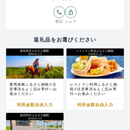
阿蘇の四季折々の表情を感じながら、お過ごし出来
るアクティビティリゾート施設です。
phone
ios_share
広大な草原に広がる自然と、人懐っこい犬や馬たち
が出迎えてくれます。
電話
シェア
大自然を満喫しながらの乗馬や、阿蘇の美しく澄ん
だ星空を見ることの出来る宿泊施設など、特別で身
も心もリラックスした時間を過ごすことが出来ま
返礼品をお選びください
す。
乗馬・宿泊につきましてはご利用当日の天候や馬の
健康状態、施設休業期間、予約混雑などにより体験
を実施できない場合がございます。
ご利用される際は事前に店舗まで天候や予約状況、
料金などのご確認をお問い合わせの上、乗馬体験お
よび宿泊をご利用くださいますようお願い致しま
す。
乗馬体験ふるさと納税※注
レストラン利用ふるさと納
意事項をよく読み寄付へお
税※注意事項をよく読み寄
進みください
付へお進みください
利用金額自由入力
利用金額自由入力