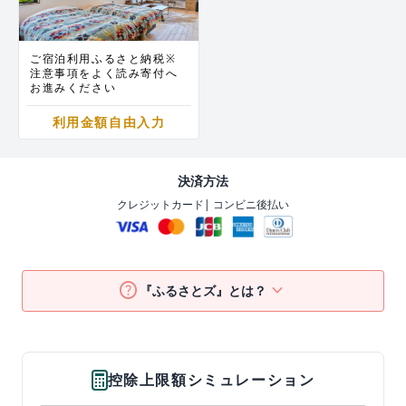
ご宿泊利用ふるさと納税※
注意事項をよく読み寄付へ
お進みください
利用金額自由入力
決済方法
クレジットカード
| コンビニ後払い
help
keyboard_arrow_down
『ふるさとズ』とは？
控除上限額シミュレーション