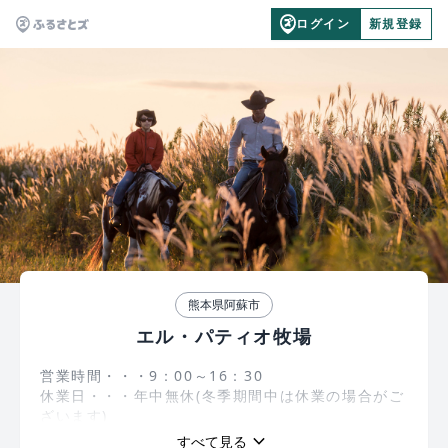
ログイン
新規登録
熊本県阿蘇市
エル・パティオ牧場
営業時間・・・9：00～16：30
休業日・・・年中無休(冬季期間中は休業の場合がご
ざいます)
熊本県の阿蘇山の一角にあるエルパティオ牧場は、
keyboard_arrow_down
すべて見る