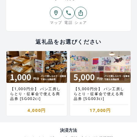
ておりますので、ご利用の金額に合わせてご寄附く
ださい。
location_on
phone
ios_share
マップ
電話
シェア
返礼品をお選びください
【1,000円分】 パン工房し
【5,000円分】 パン工房し
らとり・征峯会で使える商
らとり・征峯会で使える商
品券 [SG002ci]
品券 [SG003ci]
4,000円
17,000円
決済方法