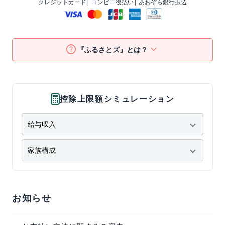
クレジットカード
| コンビニ後払い
| あおぞら銀行振込
help
keyboard_arrow_down
『ふるさとズ』とは？
控除上限額シミュレーション
お知らせ