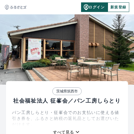
ログイン
新規登録
茨城県筑西市
社会福祉法人 征峯会／パン工房しらとり
パン工房しらとり・征峯会でのお支払いに使える値
引き券を、ふるさと納税の返礼品としてお選びいた
だけます。
「1,000円分」、「5,000円分」の2種類をご用意し
keyboard_arrow_down
すべて見る