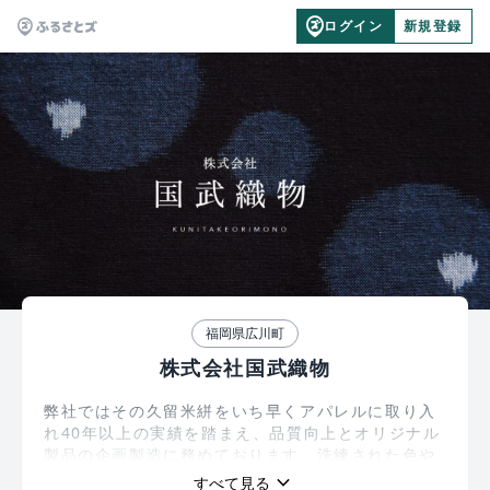
ログイン
新規登録
福岡県広川町
株式会社国武織物
弊社ではその久留米絣をいち早くアパレルに取り入
れ40年以上の実績を踏まえ、品質向上とオリジナル
製品の企画製造に務めております。洗練された色や
柄の素材を駆使しデザインされたアパレルは着心地
keyboard_arrow_down
すべて見る