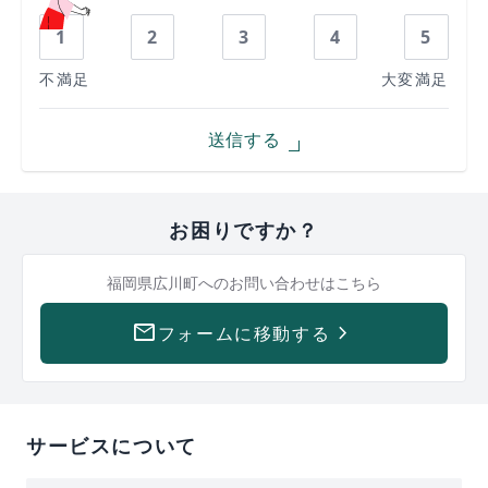
1
2
3
4
5
不満足
大変満足
送信する
お困りですか？
福岡県広川町への
お問い合わせはこちら
mail
keyboard_arrow_right
フォームに移動する
サービスについて