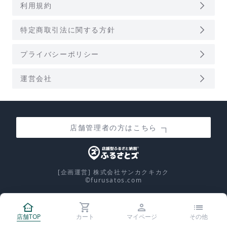
arrow_forward_ios
利用規約
arrow_forward_ios
特定商取引法に関する方針
arrow_forward_ios
プライバシーポリシー
arrow_forward_ios
運営会社
店舗管理者の方はこちら
[企画運営] 株式会社サンカクキカク
©furusatos.com
other_houses
shopping_cart
person
list
calculate
店舗TOP
カート
マイページ
その他
控除上限額シミュレーション