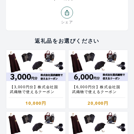
が良く、厚手と薄手の生地を使い分け四季を通して
楽しんで頂けます。他にも小物・袋物・帽子・日
ios_share
傘・紳士用シャツ等、一貫した製品を取り揃え、厳
しい品質管理の元、皆さまに安心してお求めいただ
シェア
けるよう心がけておりますので、是非お試しくださ
い。
返礼品をお選びください
【3,000円分】株式会社国
【6,000円分】株式会社国
武織物で使えるクーポン
武織物で使えるクーポン
10,000円
20,000円