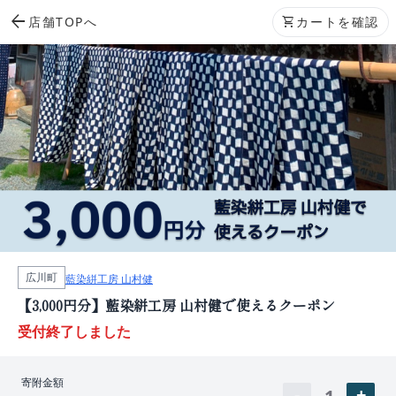
arrow_back
店舗TOPへ
shopping_cart
カートを確認
広川町
藍染絣工房 山村健
【3,000円分】藍染絣工房 山村健で使えるクーポン
受付終了しました
寄附金額