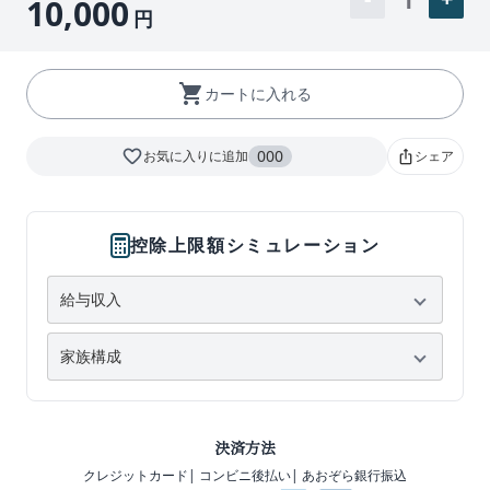
1
10,000
円
shopping_cart
カートに入れる
favorite_border
000
お気に入りに追加
シェア
ios_share
控除上限額シミュレーション
決済方法
クレジットカード
| コンビニ後払い
| あおぞら銀行振込