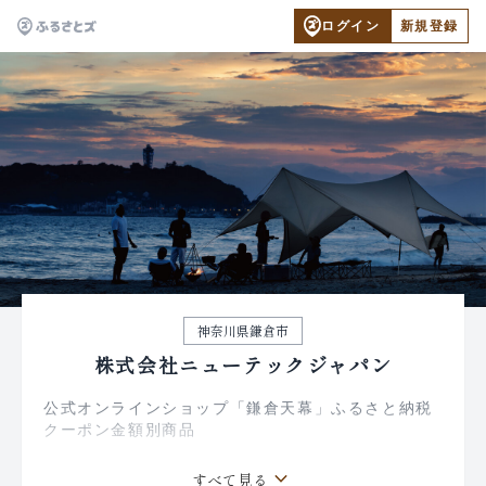
ログイン
新規登録
神奈川県鎌倉市
株式会社ニューテックジャパン
公式オンラインショップ「鎌倉天幕」ふるさと納税
クーポン金額別商品
▼公式オンラインショップで使えるクーポン金額別
keyboard_arrow_down
すべて見る