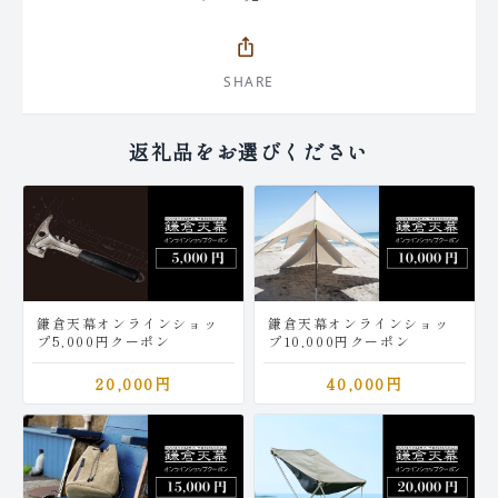
商品一覧はこちら
https://newtecjapan.co.jp/?mode=f26
ios_share
▼ニューテックジャパンコーポレートサイト「鎌倉
SHARE
天幕」
https://newtecjapan.com/?page_id=1770
返礼品をお選びください
営業時間：平日10：00-17：00 ※土日祝日を除く
鎌倉天幕オンラインショッ
鎌倉天幕オンラインショッ
プ5,000円クーポン
プ10,000円クーポン
20,000円
40,000円