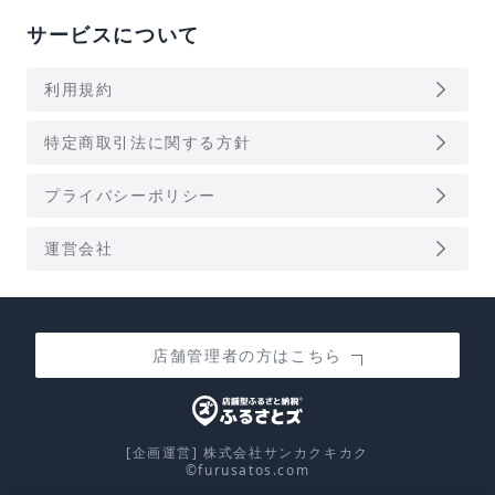
サービスについて
arrow_forward_ios
利用規約
arrow_forward_ios
特定商取引法に関する方針
arrow_forward_ios
プライバシーポリシー
arrow_forward_ios
運営会社
店舗管理者の方はこちら
[企画運営] 株式会社サンカクキカク
©furusatos.com