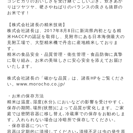
コシヒカリのおいしさを受け継ぐこしいぶき。炊きあが
りはツヤツヤ、硬さやねばりのバランスの良さも抜群の
お米です！
【株式会社諸長の精米技術】
株式会社諸長は、2017年8月8日に新潟県内初となる精
米HACCPの認証を取得し、見附市にある日本海側最大の
見附工場で、大型精米機で丹念に産地精米しておりま
す。
精米の食品安全・品質管理・衛生管理・食品防御に真摯
に取り組み、お米の美味しさに安心安全を添えてお届け
いたします。
株式会社諸長の「確かな品質」は、諸長HPをご覧くださ
い。www.morocho.co.jp/
・お米の保存方法
精米は温度､湿度(水分)､においなどの影響を受けやすく､
保存の期間､場所(状態)によって品質が変化します。ご家
庭では密閉容器に移し替え､冷蔵庫での保存をお勧めしま
す。入れられない場合は冷暗所で保存してください。
・保存容器について
容器は定期的に清掃してください｡清掃不足は虫の発生原