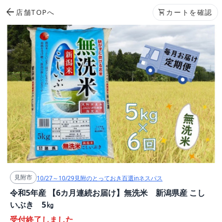
arrow_back
店舗TOPへ
shopping_cart
カートを確認
見附市
10/27～10/29見附のとっておき百選inネスパス
令和5年産 【6カ月連続お届け】無洗米 新潟県産 こし
いぶき 5㎏
受付終了しました