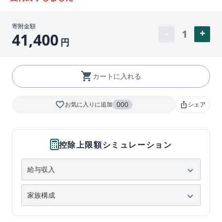
寄附金額
1
41,400
円
shopping_cart
カートに入れる
favorite_border
000
お気に入りに追加
シェア
ios_share
控除上限額シミュレーション