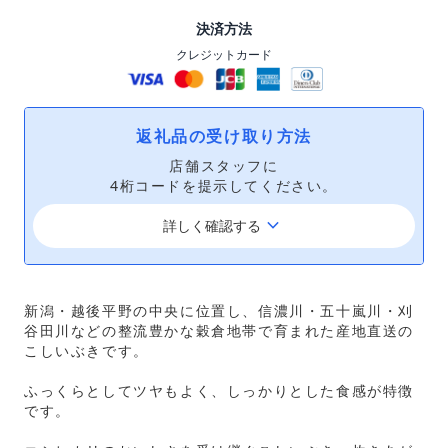
決済方法
クレジットカード
返礼品の受け取り方法
店舗スタッフに
4桁コードを提示してください。
keyboard_arrow_down
詳しく確認する
新潟・越後平野の中央に位置し、信濃川・五十嵐川・刈
谷田川などの整流豊かな穀倉地帯で育まれた産地直送の
こしいぶきです。
ふっくらとしてツヤもよく、しっかりとした食感が特徴
です。