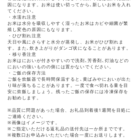
因になります。お米は使い切ってから､新しいお米を入れ
てください。
・水濡れ注意
お米は水分を吸収しやすく湿ったお米はカビや細菌が繁
殖し変色の原因にもなります。
・ひび割れ注意
天日や風にさらすと水分が蒸発し、お米がひび割れま
す。また､炊き上がりがダンゴ状になることがあります。
・移り香注意
お米はにおいが付きやすいので洗剤､芳香剤､灯油などの
においの強いものの側には置かないでください。
・ご飯の保存方法
ご飯を炊飯器で長時間保温すると､黄ばみやにおいが出た
り味が落ちることがあります。一度で食べ切れる量を目
安に炊飯しましょう。残ったご飯の保存には冷凍保存を
お勧めします。
※品質に問題があった場合、お礼品到着後1週間を目処に
ご連絡ください。
※画像はイメージです。
※ご指定いただける返礼品の送付先は一か所までです。
※複数口お申込みいただいた場合一度にお送りします。